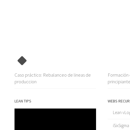
Caso práctico: Rebalanceo de lineas de
Formación c
produccion
principiant
LEAN TIPS
WEBS RECUR
Lean vLo
iSixSigma