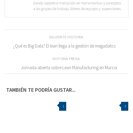
dando soporte e instrucción en herramientas y conceptos
a los grupos de trabajo, líderes de equipos y supervisores.
SIGUIENTE HISTORIA
¿Qué es Big Data? El lean llega a la gestión de megadatos
HISTORIA PREVIA
Jornada abierta sobre Lean Manufacturing en Murcia
TAMBIÉN TE PODRÍA GUSTAR...
1
3