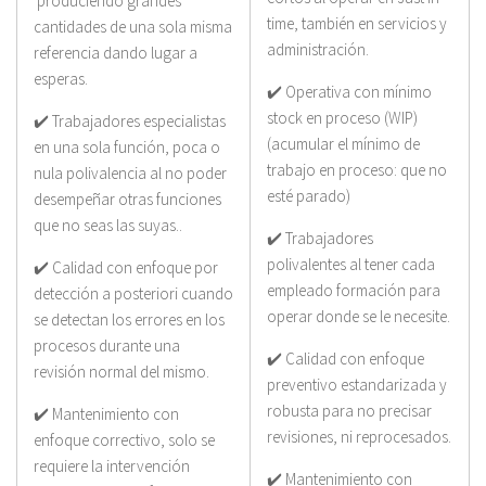
produciendo grandes
time, también en servicios y
cantidades de una sola misma
administración.
referencia dando lugar a
esperas.
✔️ Operativa con mínimo
stock en proceso (WIP)
✔️ Trabajadores especialistas
(acumular el mínimo de
en una sola función, poca o
trabajo en proceso: que no
nula polivalencia al no poder
esté parado)
desempeñar otras funciones
que no seas las suyas..
✔️ Trabajadores
polivalentes al tener cada
✔️ Calidad con enfoque por
empleado formación para
detección a posteriori cuando
operar donde se le necesite.
se detectan los errores en los
procesos durante una
✔️ Calidad con enfoque
revisión normal del mismo.
preventivo estandarizada y
robusta para no precisar
✔️ Mantenimiento con
revisiones, ni reprocesados.
enfoque correctivo, solo se
requiere la intervención
✔️ Mantenimiento con