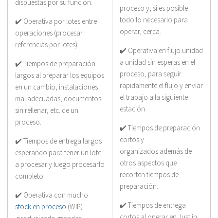
dispuestas por su función.
proceso y, si es posible
todo lo necesario para
✔️ Operativa por lotes entre
operar, cerca.
operaciones (procesar
referencias por lotes) 
✔️ Operativa en flujo unidad
a unidad sin esperas en el
✔️ Tiempos de preparación
proceso, para seguir
largos al preparar los equipos
rapidamente el flujo y enviar
en un cambio, instalaciones
el trabajo a la siguiente
mal adecuadas, documentos
estación.
sin rellenar, etc. de un
proceso.
✔️ Tiempos de preparación
cortos y
✔️ Tiempos de entrega largos
organizados además de
esperando para tener un lote
otros aspectos que
a procesar y luego procesarlo
recorten tiempos de
completo.
preparación.
✔️ Operativa con mucho
✔️ Tiempos de entrega
stock en proceso
(WIP)
cortos al operar en Just in