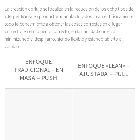
La creación de flujo se focaliza en la reducción de los ocho tipos de
«desperdicios» en productos manufacturados.
Lean
es básicamente
todo lo concerniente a obtener las cosas correctas en el lugar
correcto, en el momento correcto, en la cantidad correcta,
minimizando el despilfarro, siendo flexible y estando abierto al
cambio.
ENFOQUE
ENFOQUE «LEAN» –
TRADICIONAL – EN
AJUSTADA  – PULL
MASA  – PUSH