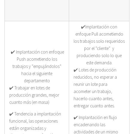
✔️Implantación con
enfoque Pull acometiendo
los trabajos solo requeridos
por el “cliente” y
✔️ Implantación con enfoque
produciendo solo lo que
Push acometiendo los
este demanda.
trabajos y “empujándolos”
✔️ Lotes de producción
hacia el siguiente
reducidos, no esperar a
departamento
reunir un lote para
✔️ Trabajar en lotes de
acometer un trabajo,
producción grandes, mejor
hacerlo cuanto antes,
cuanto más (en masa)
entregar cuanto antes.
✔️ Tendencia a implantación
✔️ Implantación en flujo
funcional, las operaciones
encadenando las
están organizadas y
actividades de un mismo