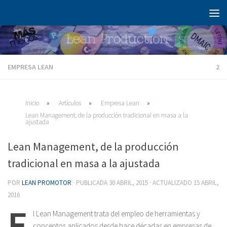
Saltar al contenido
EMPRESA LEAN
2
Inicio
»
Artículos
»
Empresa Lean
»
Lean Management, de la producción tradicional en masa a la
ajustada
Lean Management, de la producción
tradicional en masa a la ajustada
POR
LEAN PROMOTOR
· PUBLICADA
30 ABRIL, 2015
· ACTUALIZADO
15 ABRIL,
2016
E
l Lean Management trata del empleo de herramientas y
conceptos aplicados desde hace décadas en empresas de